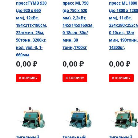
прессTYMB 930
пресс ML 750
пресс ML 1800
(до 920 х 660
(до 750 х 520
(до 1800 х 1280
мм), 12кВт,
мм), 2,2кВт,
мм), 11кВт,
194х211х190см,
145х145х160см,
234х290х252см
22л/мин, 25м,
0-18сек, 30л/
0-10сек, 18л/
50тонн, 3200кг,
мин, 30
мин, 190тонн,
кол. узл.-3, 1-
тонн,1700кг
14200кг,
660мм
0,00 ₽
0,00 ₽
0,00 ₽
В КОРЗИНУ
В КОРЗИНУ
В КОРЗИНУ
Тигельный
Тигельный
Тигельный