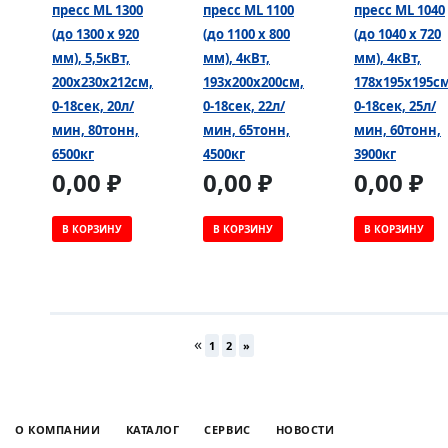
пресс ML 1300
пресс ML 1100
пресс ML 1040
(до 1300 х 920
(до 1100 х 800
(до 1040 х 720
мм), 5,5кВт,
мм), 4кВт,
мм), 4кВт,
200х230х212см,
193х200х200см,
178х195х195см
0-18сек, 20л/
0-18сек, 22л/
0-18сек, 25л/
мин, 80тонн,
мин, 65тонн,
мин, 60тонн,
6500кг
4500кг
3900кг
0,00 ₽
0,00 ₽
0,00 ₽
В КОРЗИНУ
В КОРЗИНУ
В КОРЗИНУ
«
1
2
»
О КОМПАНИИ
КАТАЛОГ
СЕРВИС
НОВОСТИ