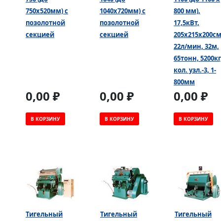
750х520мм) с
1040х720мм) с
800 мм),
позолотной
позолотной
17,5кВт,
секцией
секцией
205х215х200см
22л/мин, 32м,
65тонн, 5200кг
кол. узл.-3, 1-
800мм
0,00 ₽
0,00 ₽
0,00 ₽
В КОРЗИНУ
В КОРЗИНУ
В КОРЗИНУ
Тигельный
Тигельный
Тигельный