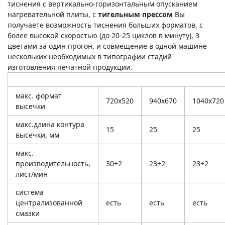
тиснения с вертикально-горизонтальным опусканием
нагревательной плиты, с
тигельным прессом
Вы
получаете возможность тиснения больших форматов, с
более высокой скоростью (до 20-25 циклов в минуту), 3
цветами за один прогон, и совмещение в одной машине
нескольких необходимых в типографии стадий
изготовления печатной продукции.
макс. формат
720х520
940х670
1040х720
высечки
макс.длина контура
15
25
25
высечки, мм
макс.
производительность,
30+2
23+2
23+2
лист/мин
система
централизованной
есть
есть
есть
смазки