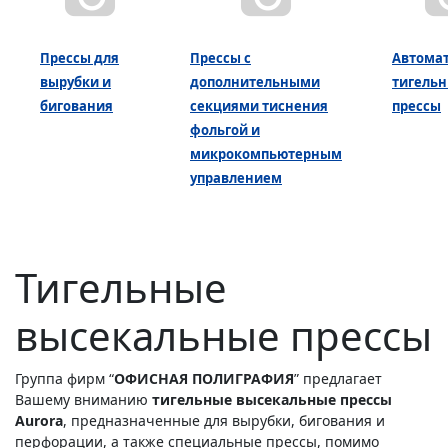
Прессы для
Прессы с
Автома
вырубки и
дополнительными
тигель
бигования
секциями тиснения
прессы
фольгой и
микрокомпьютерным
управлением
Тигельные
высекальные прессы
Группа фирм “
ОФИСНАЯ ПОЛИГРАФИЯ
” предлагает
Вашему вниманию
тигельные высекальные прессы
Aurora
, предназначенные для вырубки, бигования и
перфорации, а также специальные прессы, помимо