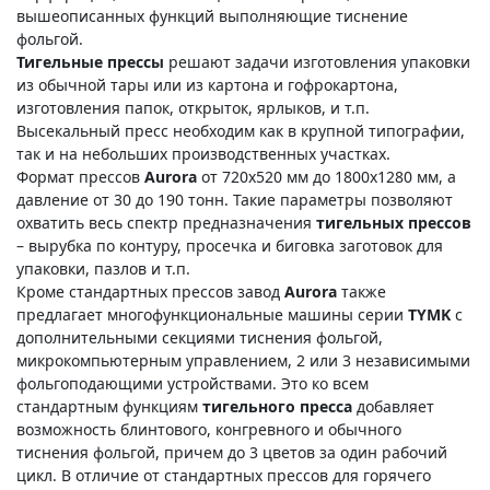
вышеописанных функций выполняющие тиснение
фольгой.
Тигельные прессы
решают задачи изготовления упаковки
из обычной тары или из картона и гофрокартона,
изготовления папок, открыток, ярлыков, и т.п.
Высекальный пресс необходим как в крупной типографии,
так и на небольших производственных участках.
Формат прессов
Aurora
от 720х520 мм до 1800х1280 мм, а
давление от 30 до 190 тонн. Такие параметры позволяют
охватить весь спектр предназначения
тигельных прессов
– вырубка по контуру, просечка и биговка заготовок для
упаковки, пазлов и т.п.
Кроме стандартных прессов завод
Aurora
также
предлагает многофункциональные машины серии
TYMK
с
дополнительными секциями тиснения фольгой,
микрокомпьютерным управлением, 2 или 3 независимыми
фольгоподающими устройствами. Это ко всем
стандартным функциям
тигельного пресса
добавляет
возможность блинтового, конгревного и обычного
тиснения фольгой, причем до 3 цветов за один рабочий
цикл. В отличие от стандартных прессов для горячего