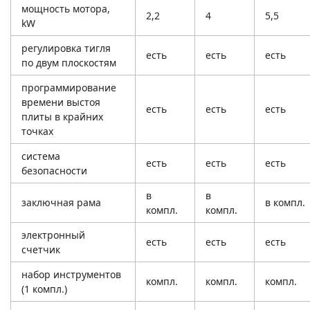
мощность мотора,
2,2
4
5,5
kW
регулировка тигля
есть
есть
есть
по двум плоскостям
программирование
времени выстоя
есть
есть
есть
плиты в крайних
точках
система
есть
есть
есть
безопасности
в
в
заключная рама
в компл.
компл.
компл.
электронный
есть
есть
есть
счетчик
набор инструментов
компл.
компл.
компл.
(1 компл.)