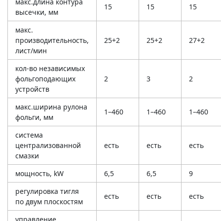
макс.длина контура
15
15
15
высечки, мм
макс.
производительность,
25+2
25+2
27+2
лист/мин
кол-во независимых
фольгоподающих
2
3
2
устройств
макс.ширина рулона
1–460
1–460
1–460
фольги, мм
система
централизованной
есть
есть
есть
смазки
мощность, kW
6,5
6,5
9
регулировка тигля
есть
есть
есть
по двум плоскостям
управление