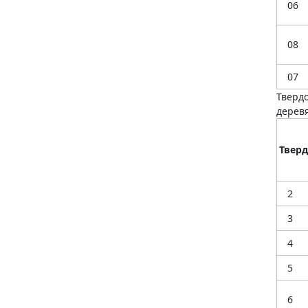
06
08
07
Тверд
дерев
Тверд
2
3
4
5
6