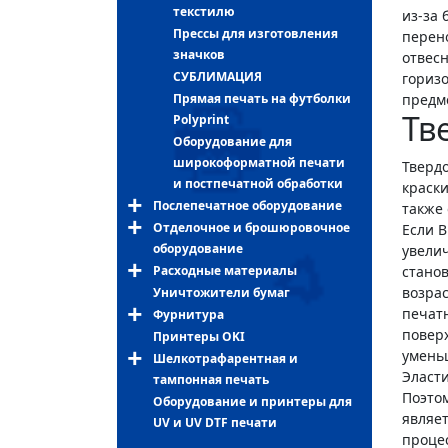
текстилю
из-за 
Прессы для изготовления
перен
значков
отвес
СУБЛИМАЦИЯ
горизо
Прямая печать на футболки
предм
Тв
Polyprint
Оборудование для
широкоформатной печати
Тверд
и постпечатной обработки
краски
Послепечатное оборудование
также 
Отделочное и брошюровочное
Если 
оборудование
увели
Расходные материалы
стано
возра
Уничтожители бумаг
печатн
Фурнитура
повер
Принтеры OKI
умень
Шелкотрафарентная и
Эласт
тампонная печать
Поэто
Оборудование и принтеры для
являет
UV и UV DTF печати
процес