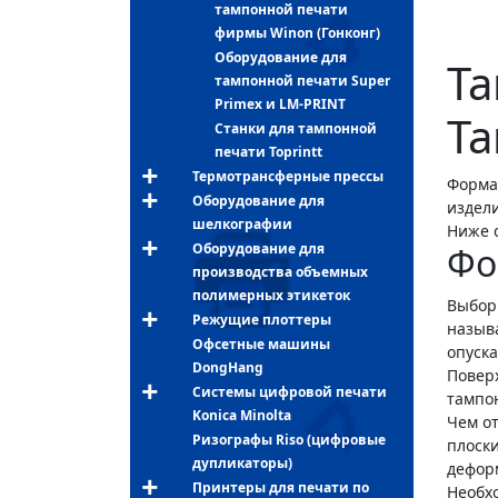
тампонной печати
фирмы Winon (Гонконг)
Оборудование для
Т
тампонной печати Super
Primex и LM-PRINT
Ta
Станки для тампонной
печати Toprintt
Термотрансферные прессы
Форма
Оборудование для
издели
шелкографии
Ниже 
Оборудование для
Фо
производства объемных
полимерных этикеток
Выбо
Режущие плоттеры
называ
Офсетные машины
опуска
DongHang
Повер
Системы цифровой печати
тампон
Konica Minolta
Чем о
Ризографы Riso (цифровые
плоск
дупликаторы)
дефор
Принтеры для печати по
Необх