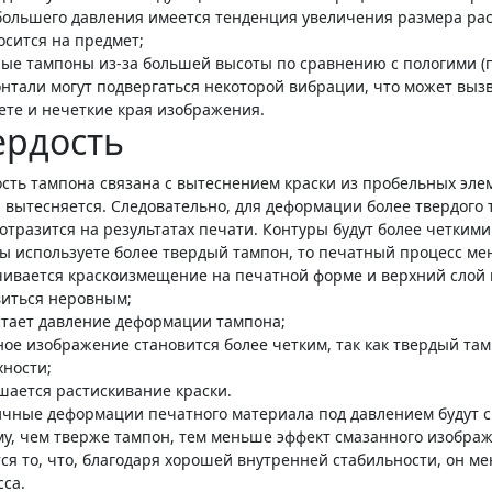
большего давления имеется тенденция увеличения размера рас
осится на предмет;
ные тампоны из-за большей высоты по сравнению с пологими (
нтали могут подвергаться некоторой вибрации, что может выз
ете и нечеткие края изображения.
ердость
ость тампона связана с вытеснением краски из пробельных эле
 вытесняется. Следовательно, для деформации более твердого
отразится на результатах печати. Контуры будут более четкими
Вы используете более твердый тампон, то печатный процесс м
чивается краскоизмещение на печатной форме и верхний слой
виться неровным;
стает давление деформации тампона;
ое изображение становится более четким, так как твердый там
хности;
шается растискивание краски.
ичные деформации печатного материала под давлением будут с
му, чем тверже тампон, тем меньше эффект смазанного изобра
ся то, что, благодаря хорошей внутренней стабильности, он м
са.