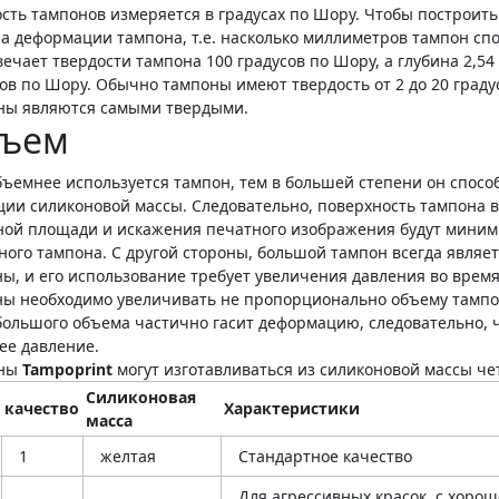
сть тампонов измеряется в градусах по Шору. Чтобы построить
на деформации тампона, т.е. насколько миллиметров тампон с
вечает твердости тампона 100 градусов по Шору, а глубина 2,54
ов по Шору. Обычно тампоны имеют твердость от 2 до 20 граду
ны являются самыми твердыми.
ъем
бъемнее используется тампон, тем в большей степени он спосо
ции силиконовой массы. Следовательно, поверхность тампона в
ной площади и искажения печатного изображения будут миним
ного тампона. С другой стороны, большой тампон всегда явля
ы, и его использование требует увеличения давления во время
ы необходимо увеличивать не пропорционально объему тампона
 большого объема частично гасит деформацию, следовательно, 
ее давление.
оны
Tampoprint
могут изготавливаться из силиконовой массы че
Силиконовая
качество
Характеристики
масса
1
желтая
Стандартное качество
Для агрессивных красок, с хоро