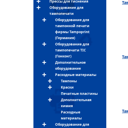
Прессы для тиснения
Та
Оборудование для
тампопечати
Оборудование для
тампонной печати
фирмы Tampoprint
(Германия)
Оборудование для
тампопечати TIC
(Гонконг)
Та
Дополнительное
оборудование
Расходные материалы
Тампоны
Краски
Печатные пластины
Дополнительная
химия
Та
Расходные
материалы
Оборудование для