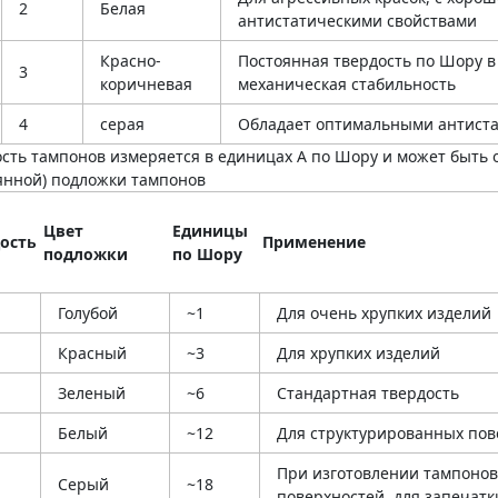
2
Белая
антистатическими свойствами
Красно-
Постоянная твердость по Шору в
3
коричневая
механическая стабильность
4
серая
Обладает оптимальными антиста
ость тампонов измеряется в единицах А по Шору и может быть
янной) подложки тампонов
Цвет
Единицы
ость
Применение
подложки
по Шору
Голубой
~1
Для очень хрупких изделий
Красный
~3
Для хрупких изделий
Зеленый
~6
Стандартная твердость
Белый
~12
Для структурированных пов
При изготовлении тампонов
Серый
~18
поверхностей, для запечат