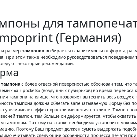
ампоны для тампопеча
mpoprint (Германия)
 и размер
тампонов
выбирается в зависимости от формы, разм
я. При этом также необходимо руководствоваться поведением т
следуют некоторые рекомендации:
рма
р
тампона
с более отвесной поверхностью обоснован тем, что т
емых «air pockets» (воздушных пузырьков) во время переноса к
ния тампона на клише, что позволяет вытеснить весь воздух с 
хность тампона должна облегать запечатываемую форму без пот
а увеличивает эффект краскоизмещения на клише. Тампон попа
твесней тампон, тем больше он деформируется, чтобы охватить
им тампоном. Поэтому на станке необходимо установить максим
мацию. Поэтому Ваш предмет должен суметь выдержать подобн
одимо учитывать следующие особенности процесса печати пр