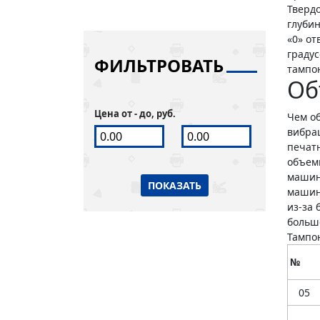
Твердо
глуби
«0» от
градус
ФИЛЬТРОВАТЬ
тампо
Об
Цена от - до, руб.
Чем о
вибра
печат
объем
машин
ПОКАЗАТЬ
машин
из-за
больш
Тамп
№
05