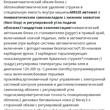
блокаавтоматический обжим блока с
обложкойавтоматическое удаление стружки в
специальную емкость внутри машины
MR520 автомат с
пневматическим самонакладом с нижним захватом
(Non-Stop) и регулировкой угла подачи
обложек
Стандартная комплектация
пневматический
автозажим блока со сталкивателем (jogger) в правый край,
включаемый ножной педалью, либо в автоматическом
режиме (при выборе системы автоматического цикла
включения с фотодатчиками безопасности)*;30-ножевая
карбидная фреза; 3 карбидных торшонирующих
ножа;вакуумное удаление бумажных стружек*;плавная (1
градус) регулировка температуры нагрева клея в
диапазоне 120-200 гр. С;режим standby;программируемые
часы включения;боковая перьевая
проклейка;эргономичный пульт управления с электронной
системой контроля режимов и дисплеем;пневматический
самонаклад обложек с регулировкой угла
подачи;микрометрическая точность позиционирования
обложки;2 дисковых биговальных ножа (2 бига);3-х
сторонний обжим с регулировкой давления