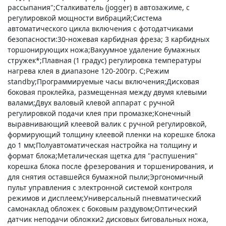
рассыпания";Сталкиватель (jogger) в автозажиме, с
регулировкой мощности вибраций;Система
автоматического цикла включения с фотодатчиками
безопасности:30-ножевая карбидная фреза; 3 карбидных
торшонирующих ножа;Вакуумное удаление бумажных
стружек*;Плавная (1 градус) регулировка температуры
нагрева клея в диапазоне 120-200гр. С;Режим
standby;Программируемые часы включения;Дисковая
боковая проклейка, размещенная между двумя клевыми
валами;Двух валовый клевой аппарат с ручной
регулировкой подачи клея при промазке;Конечный
выравнивающий клеевой валик с ручной регулировкой,
формирующий толщину клеевой пленки на корешке блока
до 1 мм;Полуавтоматическая настройка на толщину и
формат блока;Металическая щетка для "распушения"
корешка блока после фрезерования и торшенирования, и
для снятия оставшейся бумажной пыли;Эргономичный
пульт управления с электронной системой контроля
режимов и дисплеем;Универсальный пневматический
самонаклад обложек с боковым раздувом;Оптический
датчик неподачи обложки2 дисковых биговальных ножа,