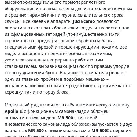
высокопроизводительного термопереплетного
оборудования и предназначены для изготовления крупных
и средних тиражей книг и журналов длительного срока
службы. Все клеевые аппараты
Jud Ecamo
позволяют
оперативно скреплять блоки как из отдельных листов, так
из сфальцованных тетрадей (преимущественно 16-ти
страничных) с предварительной обработкой блока
специальными фрезой и торшонирующими ножами. Все
модели оснащены пневматическим автозажимом,
укомплектованным непрерывно работающим
сталкивателем, выравнивающим блок по правому упору в
сторону движения блока. Наличие сталкивателя решает
одну из главных проблем в подобных машинах –
выравнивание листов или тетрадей блока в режиме как по
корешку, так и по торцу блока.
Модельный ряд включает в себя автоматическую машину
Apollo II
с фрикционным самонакладом обложек,
автоматическую модель
MR-500
с системой
пневматического самонаклада обложек (выпускается в двух
вариантах
MR-500
с нижним захватом и
MR-500I
с верхним
захватом обложек) и автоматическую 4-х кареточную