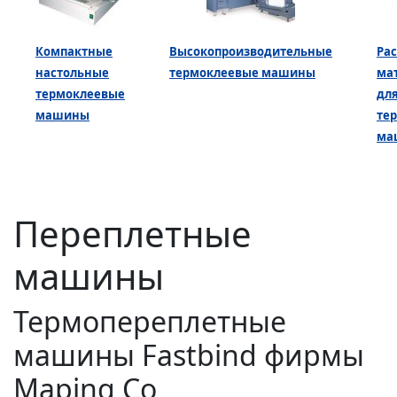
Компактные
Высокопроизводительные
Ра
настольные
термоклеевые машины
ма
термоклеевые
дл
машины
те
ма
Переплетные
машины
Термопереплетные
машины Fastbind фирмы
Maping Co