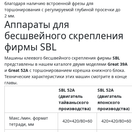
благодаря наличию встроенной фрезы для
торшонирования с регулируемой глубиной просечки до
2 мм.
Аппараты для
бесшвейного скрепления
фирмы SBL
Машины клеевого бесшвейного скрепления фирмы
SBL
представлены в нашем каталоге двумя моделями
Great 39A
и
Great 52A
с торшонированием корешка книжного блока.
Технические характеристики этих машин смотрите в конце
главы.
SBL 52A
SBL 52А
(двигатель
(двигатель
тайваньского
японского
производства)
производства)
Макс./мин. формат
420×420/80×60
420×420/80×60
тетради, мм