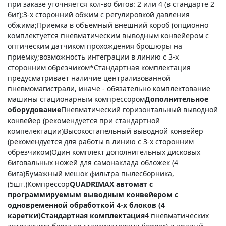
при заказе уточняется кол-во бигов: 2 или 4 (в стандарте 2
биг);3-х сторонний обжим с регулировкой давления
обжима;Приемка в объемный внешний короб (опционно
комплектуется пневматическим выводным конвейером с
оптическим датчиком прохождения брошюры на
приемку;возможность интеграции в линию с 3-х
сторонним обрезчиком*Стандартная комплектация
предусматривает наличие централизованной
пневмомагистрали, иначе - обязательно комплектование
машины стационарным компрессором
Дополнительное
оборудование
Пневматический горизонтальный выводной
конвейер (рекомендуется при стандартной
компелектации)Высокостапельный выводной конвейер
(рекомендуется для работы в линию с 3-х сторонним
обрезчиком)Один комплект дополнительных дисковых
биговальных ножей для самонаклада обложек (4
бига)Бумажный мешок фильтра пылесборника,
(5шт.)Компрессор
QUADRIMAX автомат с
программируемым выводным конвейером с
одновременной обработкой 4-х блоков (4
каретки)
Стандартная комплектация
4 пневматических