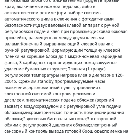
автозажима блока со сталкивателями (jogger) в правый
край, включаемые ножной педалью, либо в
автоматическом режиме (при выборе системы
автоматического цикла включения с фотодатчиками
безопасности)*;Двух валовый клевой аппарат с ручной
регулировкой подачи клея при промазке;Дисковая боковая
проклейка, размещенная между двумя клевыми
валами;Конечный выравнивающий клеевой валик с
ручной регулировкой, формирующий толщину клеевой
пленки на корешке блока до 1 мм;30-ножевая карбидная
фреза; 3 карбидных торшонирующих ножа;вакуумное
удаление бумажных стружек*;Плавная (1 градус)
регулировка температуры нагрева клея в диапазоне 120-
200гр. С;режим standby;программируемые часы
включения;эргономичный пульт управления с
электронной системой контроля режимов и
дисплеем;пневматическая подача обложек (верхний
захват) с воздухораздувом и с регулировкой угла подачи
обложки;микрометрическая точность позиционирования
обложки;2 дисковых биговальных ножа;3-х сторонний
обжим с регулировкой давления обжима;электронный
сенсорный контроль вывода готовой брошюры;приемка на