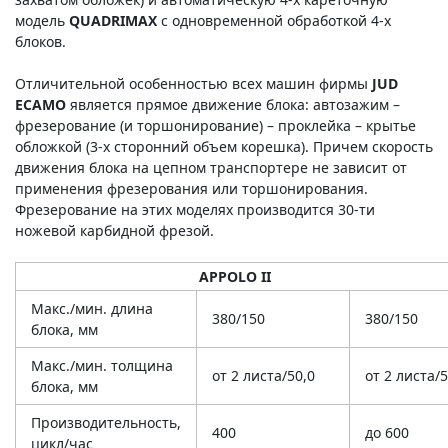
модель
QUADRIMAX
с одновременной обработкой 4-х
блоков.
Отличительной особенностью всех машин фирмы
JUD
ECAMO
является прямое движение блока: автозажим –
фрезерование (и торшонирование) – проклейка – крытье
обложкой (3-х сторонний объем корешка). Причем скорость
движения блока на цепном транспортере не зависит от
применения фрезерования или торшонирования.
Фрезерование на этих моделях производится 30-ти
ножевой карбидной фрезой.
APPOLO II
Макс./мин. длина
380/150
380/150
блока, мм
Макс./мин. толщина
от 2 листа/50,0
от 2 листа/5
блока, мм
Производительность,
400
до 600
цикл/час