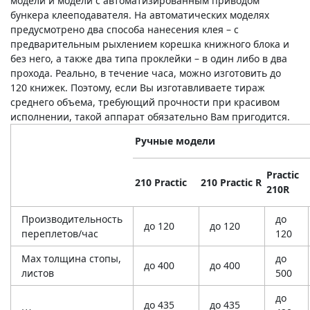
модели и модели с автоматизированным приводом
бункера клееподавателя. На автоматических моделях
предусмотрено два способа нанесения клея – с
предварительным рыхлением корешка книжного блока и
без него, а также два типа проклейки – в один либо в два
прохода. Реально, в течение часа, можно изготовить до
120 книжек. Поэтому, если Вы изготавливаете тираж
среднего объема, требующий прочности при красивом
исполнении, такой аппарат обязательно Вам пригодится.
Ручные модели
Practic
210 Practic
210 Practiс R
210R
Производительность
до
до 120
до 120
переплетов/час
120
Мах толщина стопы,
до
до 400
до 400
листов
500
до
до 435
до 435