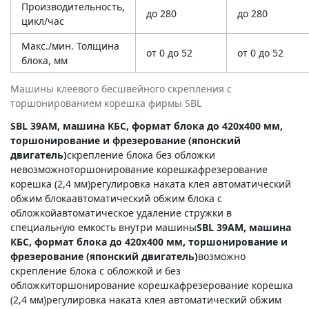
Производительность,
до 280
до 280
цикл/час
Макс./мин. Толщина
от 0 до 52
от 0 до 52
блока, мм
Машины клеевого бесшвейного скрепления с
торшонированием корешка фирмы SBL
SBL 39AM, машина КБС, формат блока до 420х400 мм,
торшонирование и фрезерование (японский
двигатель)
скрепление блока без обложки
невозможноторшонирование корешкафрезерование
корешка (2,4 мм)регулировка наката клея автоматический
обжим блокаавтоматический обжим блока с
обложкойавтоматическое удаление стружки в
специальную емкость внутри машины
SBL 39AM, машина
КБС, формат блока до 420х400 мм, торшонирование и
фрезерование (японский двигатель)
возможно
скрепление блока с обложкой и без
обложкиторшонирование корешкафрезерование корешка
(2,4 мм)регулировка наката клея автоматический обжим