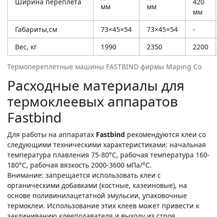
Ширина переплета
420
мм
мм
мм
Габариты,см
73×45×54
73×45×54
-
Вес, кг
1990
2350
2200
Термопереплетные машины FASTBIND фирмы Maping Co
Расходные материалы для
термоклеевых аппаратов
Fastbind
Для работы на аппаратах
Fastbind
рекомендуются клеи со
следующими техническими характеристиками: начальная
температура плавления 75-80°С, рабочая температура 160-
180°С, рабочая вязкость 2000-3600 мПа/°С.
Внимание: запрещается использовать клеи с
органическими добавками (костные, казеиновые), на
основе поливинилацетатной эмульсии, упаковочные
термоклеи. Использование этих клеев может привести к
заклиниванию клееподавателя и выходу из строя