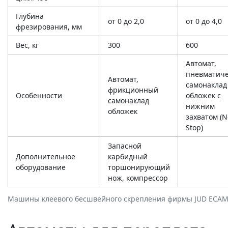
Глубина
от 0 до 2,0
от 0 до 4,0
фрезирования, мм
Вес, кг
300
600
Автомат,
пневматич
Автомат,
самонаклад
фрикционный
Особенности
обложек с
самонаклад
нижним
обложек
захватом (N
Stop)
Запасной
Дополнительное
карбидный
оборудование
торшонирующий
нож, компрессор
Машины клеевого бесшвейного скрепления фирмы JUD ECAM