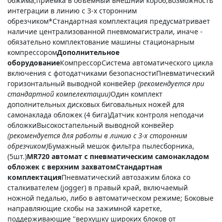
обжима;приемка в объемный внешний короб;возможность
интеграции в линию с 3-х сторонним
обрезчиком*Стандартная комплектация предусматривает
наличие централизованной пневмомагистрали, иначе -
обязательно комплектование машины стационарным
компрессором
Дополнительное
оборудование
КомпрессорСистема автоматического цикла
включения с фотодатчиками безопасностиПневматический
горизонтальный выводной конвейер
(рекомендуется при
стандартной компелектации)
Один комплект
дополнительных дисковых биговальных ножей для
самонаклада обложек (4 бига)Датчик контроля неподачи
обложкиВысокостапельный выводной конвейер
(рекомендуется для работы в линию с 3-х сторонним
обрезчиком)
Бумажный мешок фильтра пылесборника,
(5шт.)
MR720 автомат c пневматическим самонакладом
обложек с верхним захватом
Стандартная
комплектация
Пневматический автозажим блока со
сталкивателем (jogger) в правый край, включаемый
ножной педалью, либо в автоматическом режиме; Боковые
направляющие скобы на зажимной каретке,
поддерживающие "верхушку широких блоков от