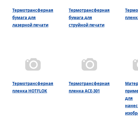
Термотрансферная
Термотрансферная
Термо
бумага для
бумага для
плен
лазерной печати
струйной печати
Термотрансферная
Термотрансферная
Мате
пленка HOTFLOK
пленка ACE-301
прим
для
нанес
изоб