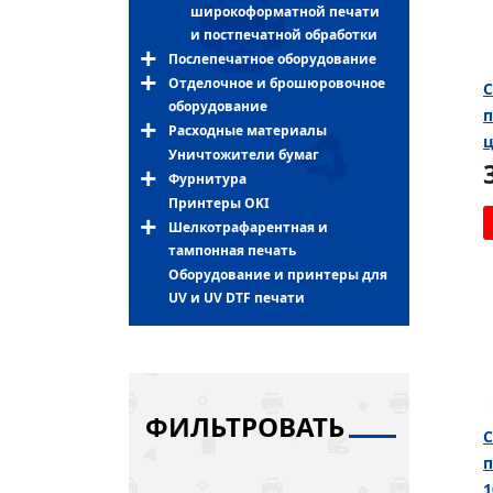
широкоформатной печати
и постпечатной обработки
Послепечатное оборудование
Отделочное и брошюровочное
C
оборудование
п
Расходные материалы
ц
Уничтожители бумаг
Фурнитура
Принтеры OKI
Шелкотрафарентная и
тампонная печать
Оборудование и принтеры для
UV и UV DTF печати
ФИЛЬТРОВАТЬ
C
п
1