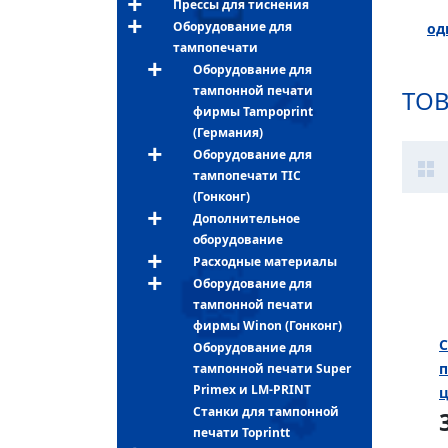
Прессы для тиснения
Оборудование для
од
тампопечати
Оборудование для
тампонной печати
ТО
фирмы Tampoprint
(Германия)
Оборудование для
тампопечати TIC
(Гонконг)
Дополнительное
оборудование
Расходные материалы
Оборудование для
тампонной печати
фирмы Winon (Гонконг)
C
Оборудование для
п
тампонной печати Super
Primex и LM-PRINT
ц
Станки для тампонной
печати Toprintt