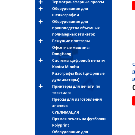
Термотрансферные прессы
Оборудование для
шелкографии
Оборудование для
производства объемных
полимерных этикеток
Режущие плоттеры
Офсетные машины
DongHang
Системы цифровой печати
C
Konica Minolta
п
Ризографы Riso (цифровые
ц
дупликаторы)
Принтеры для печати по
текстилю
Прессы для изготовления
значков
СУБЛИМАЦИЯ
Прямая печать на футболки
Polyprint
Оборудование для