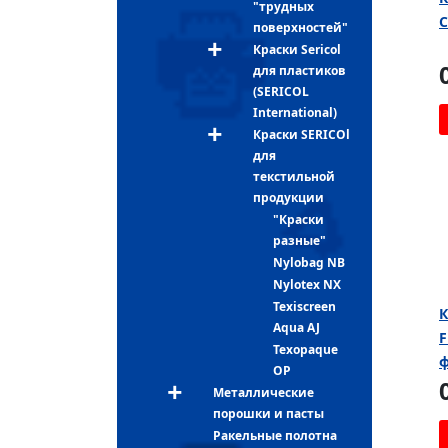
"трудных
C
поверхностей"
Краски Sericol
для пластиков
(SERICOL
International)
Краски SERICOl
для
текстильной
продукции
"Краски
разные"
Nylobag NB
Nylotex NX
Texiscreen
К
Aqua AJ
F
Texopaque
ф
OP
Металлические
порошки и пасты
Ракельные полотна