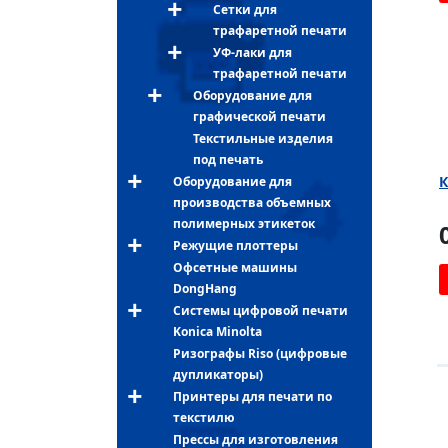
Сетки для
трафаретной печати
УФ-лаки для
трафаретной печати
Оборудование для
графической печати
Текстильные изделия
под печать
К
Оборудование для
производства объемных
полимерных этикеток
Режущие плоттеры
Офсетные машины
DongHang
Системы цифровой печати
Konica Minolta
Ризографы Riso (цифровые
дупликаторы)
Принтеры для печати по
текстилю
Прессы для изготовления