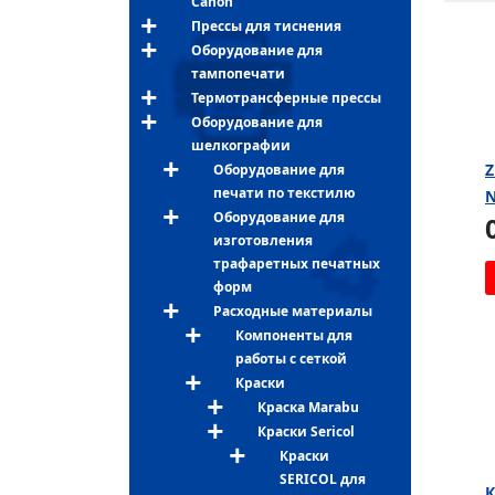
Canon
Прессы для тиснения
Оборудование для
тампопечати
Термотрансферные прессы
Оборудование для
шелкографии
Z
Оборудование для
печати по текстилю
N
Оборудование для
изготовления
трафаретных печатных
форм
Расходные материалы
Компоненты для
работы с сеткой
Краски
Краска Marabu
Краски Sericol
Краски
SERICOL для
К